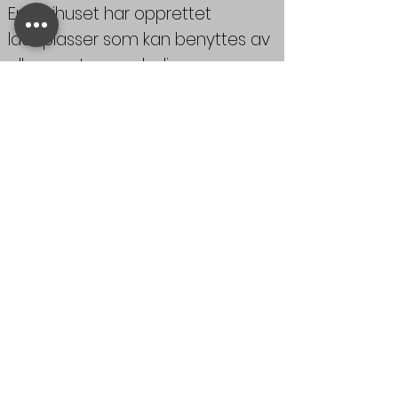
Energihuset har opprettet
ladeplasser som kan benyttes av
alle som trenger lading.
De som er spesielt interessert kan
legge merke til at de har bygget
med våre egenutviklede ladesøyler
som straks skal lanseres i det
Nordiske markedet.
Referanser