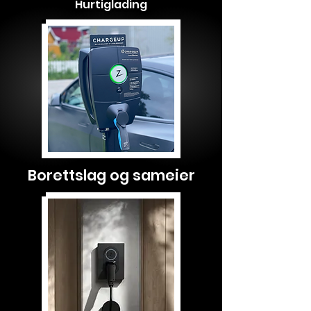
Hurtiglading
Borettslag og sameier