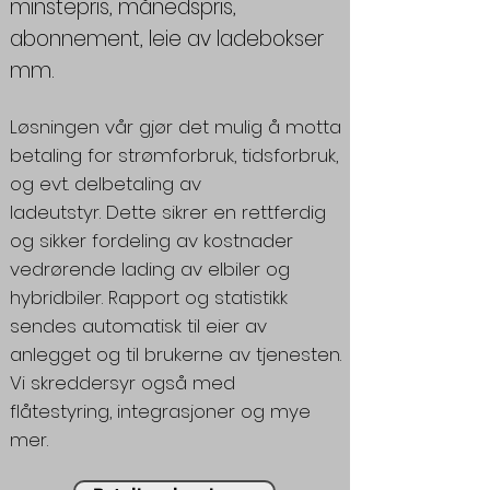
minstepris, månedspris,
abonnement, leie av ladebokser
mm.
Løsningen vår gjør det mulig å motta
betaling for strømforbruk, tidsforbruk,
og evt. delbetaling av
ladeutstyr. Dette sikrer en rettferdig
og sikker fordeling av kostnader
vedrørende lading av elbiler og
hybridbiler. Rapport og statistikk
sendes automatisk til eier av
anlegget og til brukerne av tjenesten.
Vi skreddersyr også med
flåtestyring, integrasjoner og mye
mer.