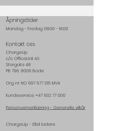
Åpningstider
Mandag - Fredag 08:00 - 16:00
Kontakt oss
ChargeUp
c/o
OfficeLink AS
Storgata 48
PB 796, 8006 Bodø
Org. nr: NO 997 677 315 MVA
Kundeservice
+47 932 77 000
Personvernerklæring -
Generelle vilkår
ChargeUp - Elbil ladere