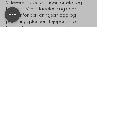
Vi leverer ladeløsninger for elbil og
hybridbil. Vi har ladeløsning som
passer for parkeringsanlegg og
parkeringsplasser til kjøpesenter,
borettslag, næringsbygg, offentlige
bygg og åpne parkeringsplasser.
Vi leverer også løsninger for
parkeringsplasser til private boliger og
hytte.
Nyhetsbrev
Melder du deg på vårt nyhetsbrev, får
du følgende:
Gode tilbud på ladere
Informasjon om nye ladere, utstyr og
tjenester
Overraskelser og konkurranser