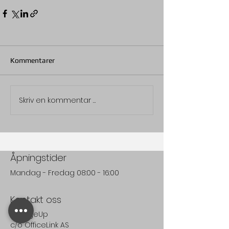
Kommentarer
Skriv en kommentar …
Åpningstider
Mandag - Fredag 08:00 - 16:00
Kontakt oss
ChargeUp
c/o
OfficeLink AS