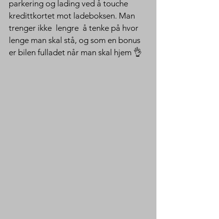
parkering og lading ved å touche 
kredittkortet mot ladeboksen. Man 
trenger ikke  lengre  å tenke på hvor 
lenge man skal stå, og som en bonus 
er bilen fulladet når man skal hjem 👌 