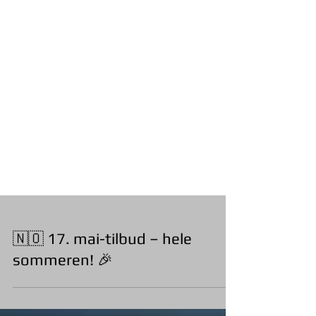
🇳🇴 17. mai-tilbud – hele
sommeren! 🎉