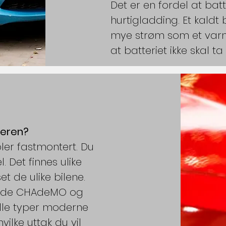
Det er en fordel at bat
hurtigladding. Et kaldt b
mye strøm som et varmt
at batteriet ikke skal t
deren?
ler fastmontert. Du
 Det finnes ulike
et de ulike bilene.
 både CHAdeMO og
alle typer moderne
ilke uttak du vil