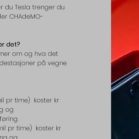
er du Tesla trenger du
eller CHAdeMO-
er det?
mmer om og hva det
 ladestasjoner på vegne
il pr time) koster kr
ng og
øring.
il pr time) koster kr
ing og