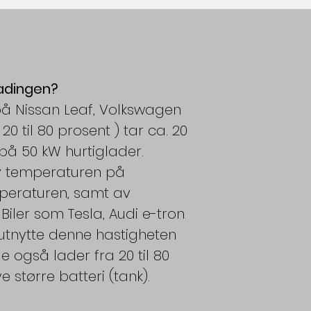
ladingen?
 på Nissan Leaf, Volkswagen
20 til 80 prosent ) tar ca. 20
 på 50 kW hurtiglader.
v temperaturen på
mperaturen, samt av
 Biler som Tesla, Audi e-tron
 utnytte denne hastigheten
de også lader fra 20 til 80
 større batteri (tank).