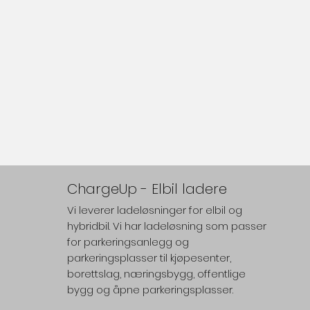
ChargeUp - Elbil ladere
Vi leverer ladeløsninger for elbil og
hybridbil. Vi har ladeløsning som passer
for parkeringsanlegg og
parkeringsplasser til kjøpesenter,
borettslag, næringsbygg, offentlige
bygg og åpne parkeringsplasser.