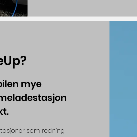
eUp?
bilen mye
mmeladestasjon
kt.
tasjoner som redning