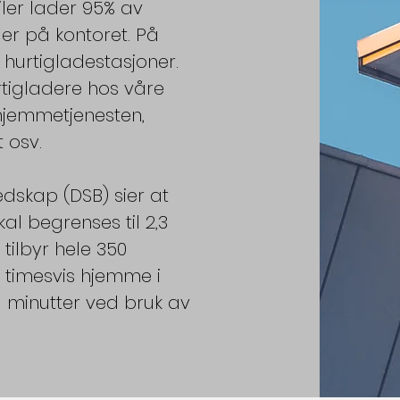
iler lader 95% av
ller på kontoret. På
 hurtigladestasjoner.
rtigladere hos våre
hjemmetjenesten,
t osv.
edskap (DSB) sier at
kal begrenses til 2,3
 tilbyr hele 350
r timesvis hjemme i
å minutter ved bruk av