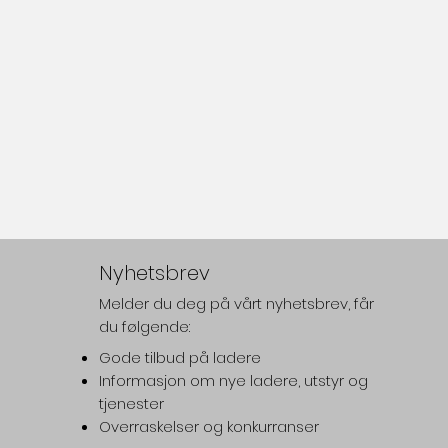
Nyhetsbrev
Melder du deg på vårt nyhetsbrev, får
du følgende:
Gode tilbud på ladere
Informasjon om nye ladere, utstyr og
tjenester
Overraskelser og konkurranser