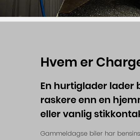
Hvem er Charg
En hurtiglader lader 
raskere enn en hje
eller vanlig stikkonta
Gammeldagse biler har bensins