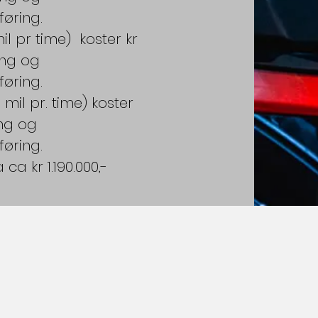
øring.
il pr time) koster kr
ing og
øring.
 mil pr. time) koster
ing og
øring.
ca kr 1.190.000,-