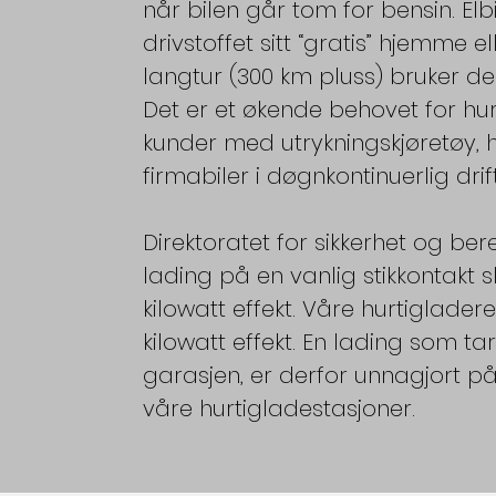
når bilen går tom for bensin. Elb
drivstoffet sitt “gratis” hjemme e
langtur (300 km pluss) bruker de
Det er et økende behovet for hu
kunder med utrykningskjøretøy, 
firmabiler i døgnkontinuerlig drif
Direktoratet for sikkerhet og ber
lading på en vanlig stikkontakt s
kilowatt effekt. Våre hurtigladere
kilowatt effekt. En lading som ta
garasjen, er derfor unnagjort p
våre hurtigladestasjoner.