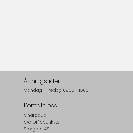
Åpningstider
Mandag - Fredag 08:00 - 16:00
Kontakt oss
ChargeUp
c/o
OfficeLink AS
Storgata 48