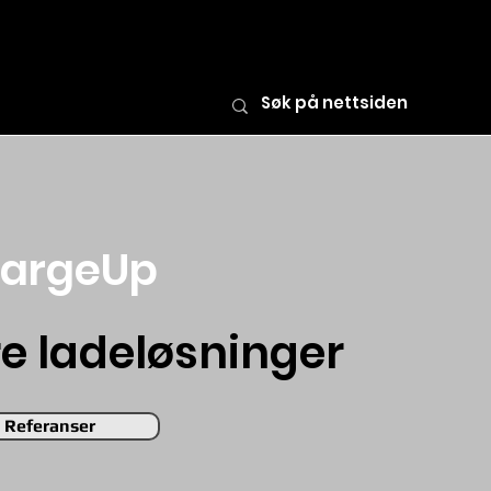
argeUp
re ladeløsninger
Referanser