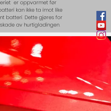
teriet er oppvarmet før
atteri kan ikke ta imot like
 batteri. Dette gjøres for
a skade av hurtigladingen.