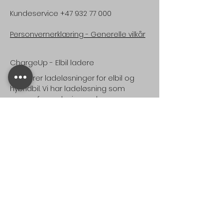
Kundeservice
+47 932 77 000
Personvernerklæring -
Generelle vilkår
ChargeUp - Elbil ladere
Vi leverer ladeløsninger for elbil og
hybridbil. Vi har ladeløsning som
passer for parkeringsanlegg og
parkeringsplasser til kjøpesenter,
borettslag, næringsbygg, offentlige
bygg og åpne parkeringsplasser.
Vi leverer også løsninger for
parkeringsplasser til private boliger og
hytte.
Nyhetsbrev