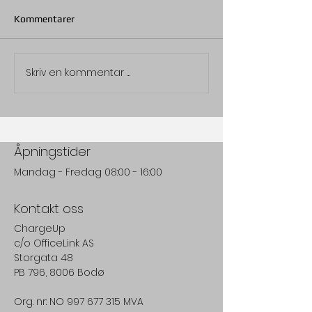
Kommentarer
Skriv en kommentar …
Åpningstider
Mandag - Fredag 08:00 - 16:00
Kontakt oss
ChargeUp
c/o
OfficeLink AS
Storgata 48
PB 796, 8006 Bodø
Org. nr: NO 997 677 315 MVA