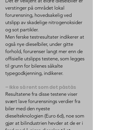
Det er velkjent at eldre dieselbiler er 
verstinger på området lokal 
forurensning, hovedsakelig ved 
utslipp av skadelige nitrogenoksider 
og sot partikler.
Men ferske testresultater indikerer at 
også nye dieselbiler, under gitte 
forhold, forurenser langt mer enn de 
offisielle utslipps testene, som legges 
til grunn for bilenes såkalte 
typegodkjenning, indikerer.
– Ikke så rent som det påstås
Resultatene fra disse testene viser 
svært lave forurensnings verdier fra 
biler med den nyeste 
dieselteknologien (Euro 6d), noe som 
gjør at bilindustrien hevder at de er i 