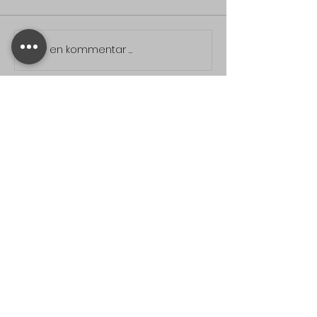
Skriv en kommentar …
Åpningstider
Mandag - Fredag 08:00 - 16:00
Kontakt oss
ChargeUp
c/o
OfficeLink AS
Storgata 48
PB 796, 8006 Bodø
Org. nr: NO 997 677 315 MVA
Kundeservice
+47 932 77 000