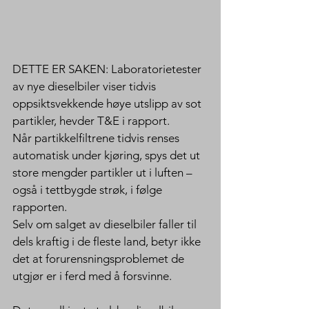
DETTE ER SAKEN: Laboratorietester 
av nye dieselbiler viser tidvis 
oppsiktsvekkende høye utslipp av sot 
partikler, hevder T&E i rapport.
Når partikkelfiltrene tidvis renses 
automatisk under kjøring, spys det ut 
store mengder partikler ut i luften – 
også i tettbygde strøk, i følge 
rapporten.
Selv om salget av dieselbiler faller til 
dels kraftig i de fleste land, betyr ikke 
det at forurensningsproblemet de 
utgjør er i ferd med å forsvinne.