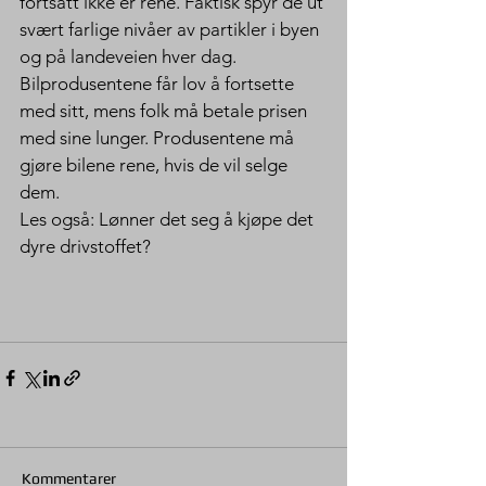
fortsatt ikke er rene. Faktisk spyr de ut 
svært farlige nivåer av partikler i byen 
og på landeveien hver dag. 
Bilprodusentene får lov å fortsette 
med sitt, mens folk må betale prisen 
med sine lunger. Produsentene må 
gjøre bilene rene, hvis de vil selge 
dem.
Les også: Lønner det seg å kjøpe det 
dyre drivstoffet?
Kommentarer