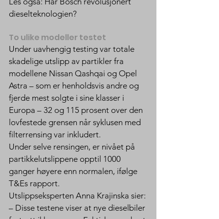
Les også: Har Bosch revolusjonert 
dieselteknologien?
To ulike modeller testet
Under uavhengig testing var totale 
skadelige utslipp av partikler fra 
modellene Nissan Qashqai og Opel 
Astra – som er henholdsvis andre og 
fjerde mest solgte i sine klasser i 
Europa – 32 og 115 prosent over den 
lovfestede grensen når syklusen med 
filterrensing var inkludert.
Under selve rensingen, er nivået på 
partikkelutslippene opptil 1000 
ganger høyere enn normalen, ifølge 
T&Es rapport.
Utslippseksperten Anna Krajinska sier:
– Disse testene viser at nye dieselbiler 