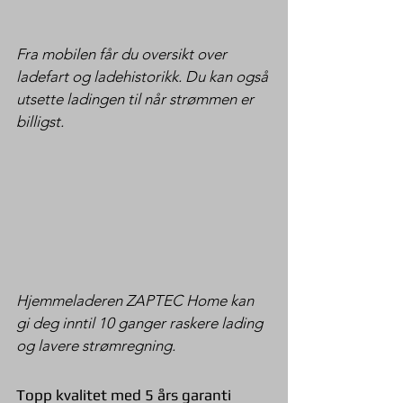
Fra mobilen får du oversikt over 
ladefart og ladehistorikk. Du kan også 
utsette ladingen til når strømmen er 
billigst.
Hjemmeladeren ZAPTEC Home kan 
gi deg inntil 10 ganger raskere lading 
og lavere strømregning.
Topp kvalitet med 5 års garanti