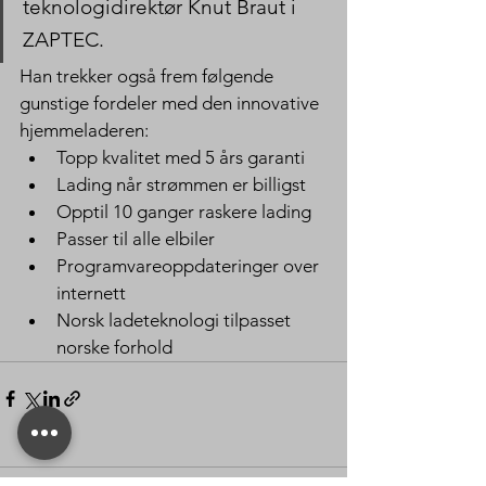
teknologidirektør Knut Braut i 
ZAPTEC.
Han trekker også frem følgende 
gunstige fordeler med den innovative 
hjemmeladeren:
Topp kvalitet med 5 års garanti
Lading når strømmen er billigst
Opptil 10 ganger raskere lading
Passer til alle elbiler
Programvareoppdateringer over 
internett
Norsk ladeteknologi tilpasset 
norske forhold