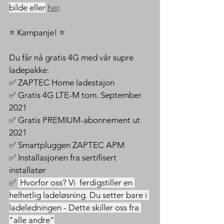
bilde eller
her
. 
⭐️ Kampanje! ⭐️ 
Du får nå gratis 4G med vår supre 
ladepakke: 
✅ ZAPTEC Home ladestajon 
✅ Gratis 4G LTE-M tom. September 
2021 
✅ Gratis PREMIUM-abonnement ut 
2021 
✅ Smartpluggen ZAPTEC APM 
✅ Installasjonen fra sertifisert 
installatør 
✅ 
 Hvorfor oss? Vi  ferdigstiller en 
helhetlig ladeløsning. Du setter bare i 
ladeledningen - Dette skiller oss fra 
"alle andre"