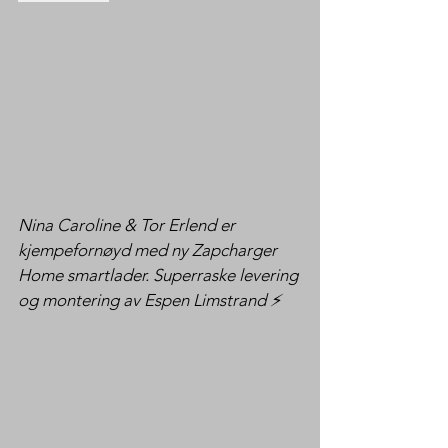
Nina Caroline & Tor Erlend er 
kjempefornøyd med ny Zapcharger 
Home smartlader. Superraske levering 
og montering av Espen Limstrand ⚡️