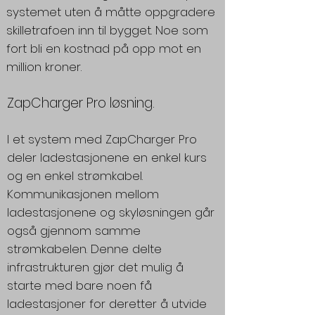
systemet uten å måtte oppgradere
skilletrafoen inn til bygget. Noe som
fort bli en kostnad på opp mot en
million kroner.
ZapCharger Pro løsning.
I et system med ZapCharger Pro
deler ladestasjonene en enkel kurs
og en enkel strømkabel.
Kommunikasjonen mellom
ladestasjonene og skyløsningen går
også gjennom samme
strømkabelen. Denne delte
infrastrukturen gjør det mulig å
starte med bare noen få
ladestasjoner for deretter å utvide