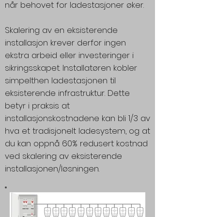
når behovet for ladestasjoner øker.
Skalering av en eksisterende
installasjon krever derfor ingen
ekstra arbeid eller investeringer i
sikringsskapet. Installatøren kobler
simpelthen ladestasjonen til
eksisterende infrastruktur. Dette
betyr i praksis at
installasjonskostnadene kan bli 1/3 av
hva et tradisjonelt ladesystem, og at
du kan oppnå 60% redusert kostnad
ved skalering av eksisterende
installasjonen/løsningen.