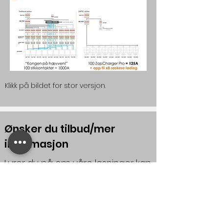
Klikk på bildet for stor versjon.
Ønsker du tilbud/mer
informasjon
Lurer du på om våre løsninger kan
dekke ditt behov og hva det
koster?
Kontakt oss på
post@chargeup.no