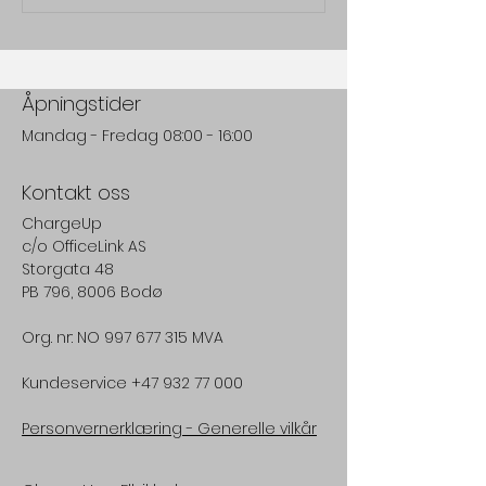
Åpningstider
Mandag - Fredag 08:00 - 16:00
Kontakt oss
ChargeUp
c/o
OfficeLink AS
Storgata 48
PB 796, 8006 Bodø
Org. nr: NO 997 677 315 MVA
Kundeservice
+47 932 77 000
Personvernerklæring -
Generelle vilkår