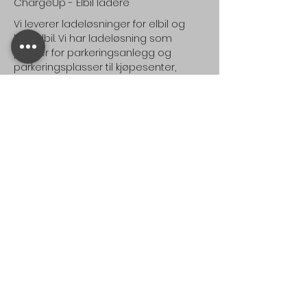
ChargeUp - Elbil ladere
Vi leverer ladeløsninger for elbil og
hybridbil. Vi har ladeløsning som
passer for parkeringsanlegg og
parkeringsplasser til kjøpesenter,
borettslag, næringsbygg, offentlige
bygg og åpne parkeringsplasser.
Vi leverer også løsninger for
parkeringsplasser til private boliger og
hytte.
Nyhetsbrev
Melder du deg på vårt nyhetsbrev, får
du følgende:
Gode tilbud på ladere
Informasjon om nye ladere, utstyr og
tjenester
Overraskelser og konkurranser